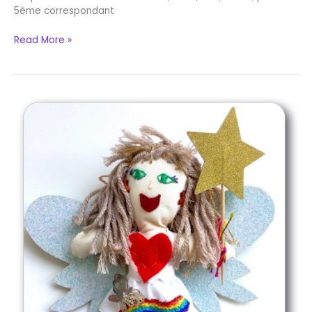
5ème correspondant
Read More »
Ce
qu’est
l’âme
pour
moi